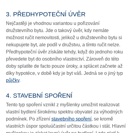
3. PŘEDHYPOTEČNÍ ÚVĚR
Nejčastěji je vhodnou variantou u pořizování
družstevního bytu. Jde o takový úvěr, kdy nemáte
možnost ručit nemovitosti, jelikož u družstevního bytu si
nekupujete byt, ale podíl v družstvu, a tímto ručit nelze.
Předhypoteční úvěr získáte tehdy, když do jednoho roku
převedete byt do osobního vlastnictví. Zároveň do této
doby splatíte de facto pouze úroky, a splácet začnete až
díky hypotéce, v době kdy je byt váš. Jedná se o jiný typ
půjčky
.
4. STAVEBNÍ SPOŘENÍ
Tento typ spoření vznikl z myšlenky umožnit realizovat
vlastní bydlení širokému spektru obyvatel za výhodných
podmínek. Po zřízení
stavebního spoření
, se kromě
vlastních úspor spoluúčastní určitou částkou i stát. Hlavní