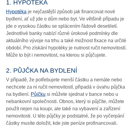
1. HYPOTÉKA
Hypotéka
je nejčastější způsob jak financovat nové
bydlení, ať už jde o dům nebo byt. Ve většině případu je
jde o vysokou částku se splácením řádově desetiletí.
Jednotlivé banky nabízí různé úrokové podmínky dle
aktuálního vývoje na trhu a také možnost fixace na určité
období. Pro získání hypotéky je nutnost ručit nemovitostí.
Může to být i nemovitost, na kterou si půjčujete.
2. PŮJČKA NA BYDLENÍ
V případě, že potřebujete menší částku a nemáte nebo
nechcete za ni ručit nemovitostí, připadá v úvahu půjčka
na bydlení.
Půjčku
si můžete sjednat v bance nebo u
nebankovní společnosti. Obnos, který si půjčíte, můžete
použít nejen na koupi, ale také na vybavení a zařízení
nemovitosti. U této půjčky je podstatné, že po vyčerpání
částky musíte doložit, kde jste peníze profinancovali.