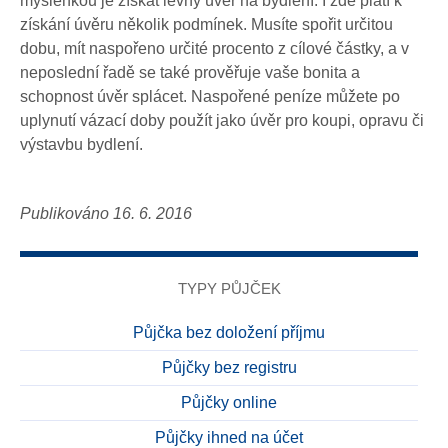
myšlenkou je získat levný úvěr na bydlení. I zde platí k
získání úvěru několik podmínek. Musíte spořit určitou
dobu, mít naspořeno určité procento z cílové částky, a v
neposlední řadě se také prověřuje vaše bonita a
schopnost úvěr splácet. Naspořené peníze můžete po
uplynutí vázací doby použít jako úvěr pro koupi, opravu či
výstavbu bydlení.
Publikováno 16. 6. 2016
TYPY PŮJČEK
Půjčka bez doložení příjmu
Půjčky bez registru
Půjčky online
Půjčky ihned na účet