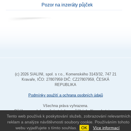
Pozor na inzeráty půjček
(c) 2026 SIALINI, spol. s r.o., Komenského 3143/32, 747 21
Kravaře, IČO: 27807959 DIČ: CZ27807959, ČESKÁ
REPUBLIKA
Podmínky použití a ochrana osobních údajů
Všechna práva vyhrazena.
Půjčkov.cz - Informační stránky o půjčkách. Neposkytujeme
ˆ
Tento web používá k poskytování služeb, zobrazování relevantních
půjčky
reklam a analýze návštěvnosti soubory cookie. Používáním tohoto
webu vyjadřujete s tímto souhlas.
OK
Více informací