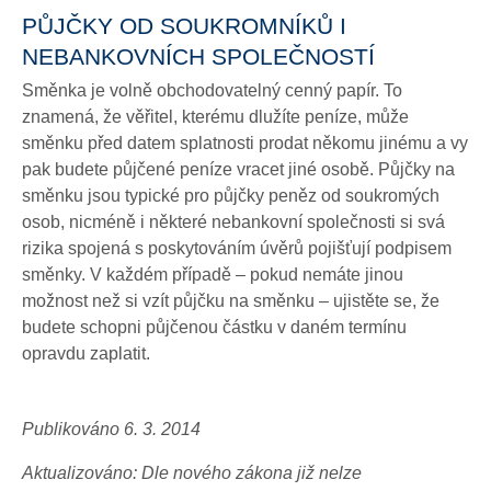
PŮJČKY OD SOUKROMNÍKŮ I
NEBANKOVNÍCH SPOLEČNOSTÍ
Směnka je volně obchodovatelný cenný papír. To
znamená, že věřitel, kterému dlužíte peníze, může
směnku před datem splatnosti prodat někomu jinému a vy
pak budete půjčené peníze vracet jiné osobě. Půjčky na
směnku jsou typické pro půjčky peněz od soukromých
osob, nicméně i některé nebankovní společnosti si svá
rizika spojená s poskytováním úvěrů pojišťují podpisem
směnky. V každém případě – pokud nemáte jinou
možnost než si vzít půjčku na směnku – ujistěte se, že
budete schopni půjčenou částku v daném termínu
opravdu zaplatit.
Publikováno 6. 3. 2014
Aktualizováno: Dle nového zákona již nelze