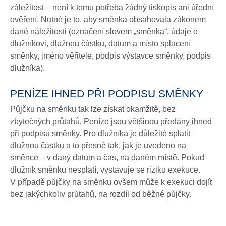
záležitost – není k tomu potřeba žádný tiskopis ani úřední
ověření. Nutné je to, aby směnka obsahovala zákonem
dané náležitosti (označení slovem „směnka“, údaje o
dlužníkovi, dlužnou částku, datum a místo splacení
směnky, jméno věřitele, podpis výstavce směnky, podpis
dlužníka).
PENÍZE IHNED PŘI PODPISU SMĚNKY
Půjčku na směnku tak lze získat okamžitě, bez
zbytečných průtahů. Peníze jsou většinou předány ihned
při podpisu směnky. Pro dlužníka je důležité splatit
dlužnou částku a to přesně tak, jak je uvedeno na
směnce – v daný datum a čas, na daném místě. Pokud
dlužník směnku nesplatí, vystavuje se riziku exekuce.
V případě půjčky na směnku ovšem může k exekuci dojít
bez jakýchkoliv průtahů, na rozdíl od běžné půjčky.